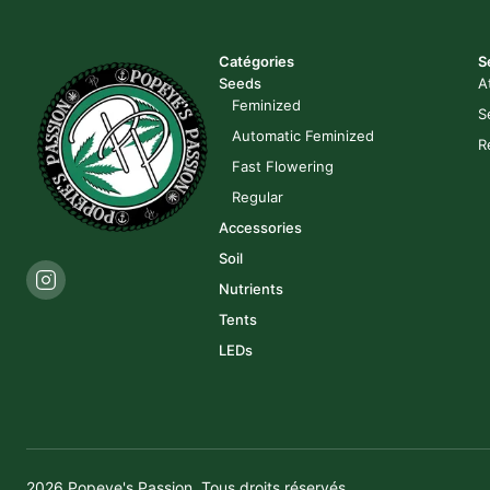
Catégories
S
Seeds
A
Feminized
S
Automatic Feminized
R
Fast Flowering
Regular
Accessories
Soil
Nutrients
Tents
LEDs
2026 Popeye's Passion. Tous droits réservés.