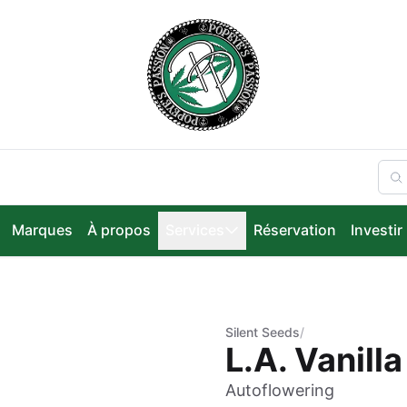
Marques
À propos
Services
Réservation
Investir
Silent Seeds
/
L.A. Vanill
Autoflowering