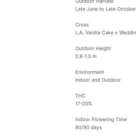
Outdoor Harvest
Late June to Late October
Cross
L.A. Vanilla Cake x Weddi
Outdoor Height
0.8-1.3 m
Environment
Indoor and Outdoor
THC
17-20%
Indoor Flowering Time
80/90 days