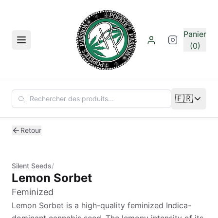
Aller au contenu principal
Panier
Menu
(0)
🇫🇷
Changer de
Retour
Silent Seeds
/
Lemon Sorbet
Feminized
Lemon Sorbet is a high-quality feminized Indica-