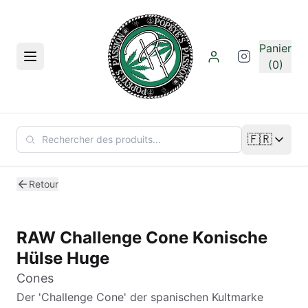
Aller au contenu principal
Panier
Menu
(0)
🇫🇷
Changer de
Retour
RAW Challenge Cone Konische
Hülse Huge
Cones
Der 'Challenge Cone' der spanischen Kultmarke