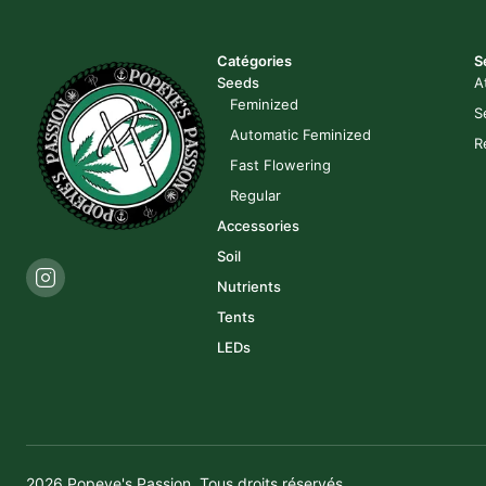
Catégories
S
Seeds
A
Feminized
S
Automatic Feminized
R
Fast Flowering
Regular
Accessories
Soil
Nutrients
Tents
LEDs
2026 Popeye's Passion. Tous droits réservés.