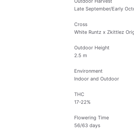
Outdoor Harvest
Late September/Early Oct
Cross
White Runtz x Zkittlez Ori
Outdoor Height
2.5 m
Environment
Indoor and Outdoor
THC
17-22%
Flowering Time
56/63 days