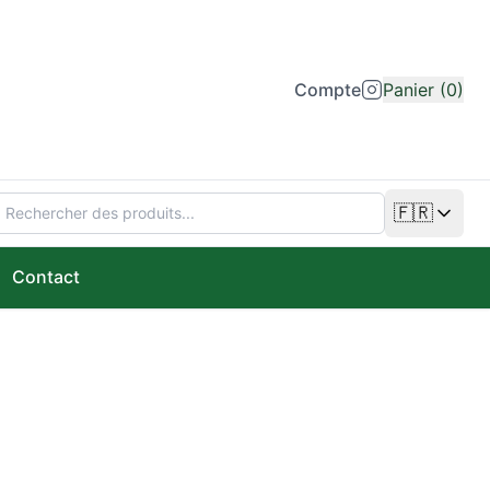
Compte
Panier (0)
🇫🇷
Changer de
Contact
0