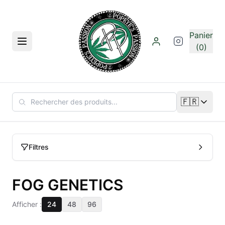
Aller au contenu principal
Panier
Menu
(0)
🇫🇷
Changer de
Filtres
FOG GENETICS
Afficher :
24
48
96