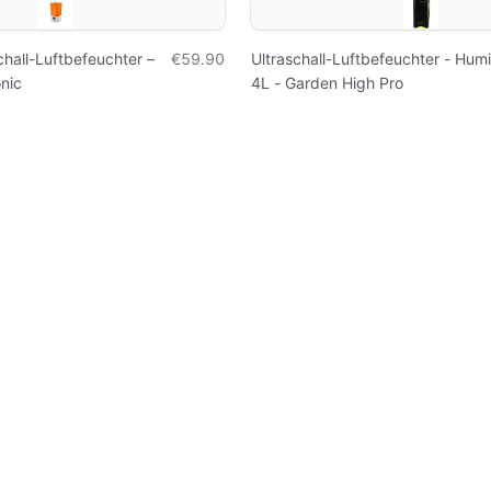
chall-Luftbefeuchter –
€59.90
Ultraschall-Luftbefeuchter - Hum
onic
4L - Garden High Pro