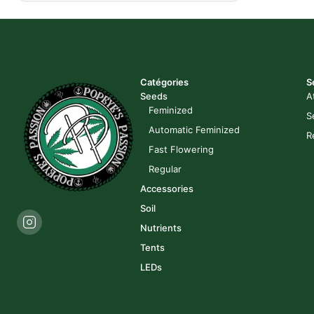
Catégories
S
Seeds
A
Feminized
S
Automatic Feminized
R
Fast Flowering
Regular
Accessories
Soil
Nutrients
Tents
LEDs