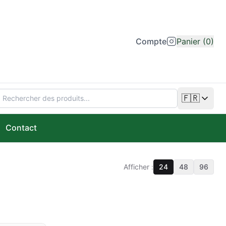
Compte
Panier (0)
🇫🇷
Changer de
Contact
Afficher :
24
48
96