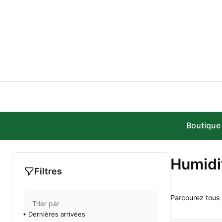
Aller au contenu principal
Boutique
Humidi
Filtres
Parcourez tous l
Trier par
Dernières arrivées