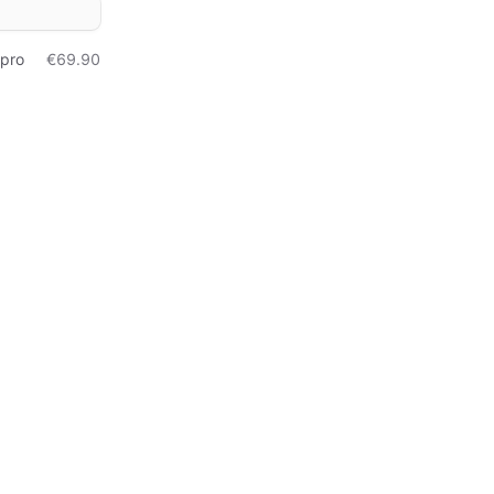
ipro
€69.90