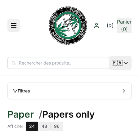
Aller au contenu principal
Panier
Menu
(0)
🇫🇷
Changer de
Filtres
Paper
/
Papers only
Afficher :
24
48
96