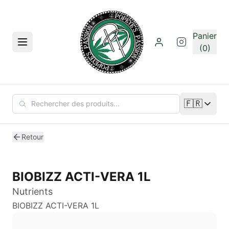
Aller au contenu principal
Panier
Menu
(0)
🇫🇷
Changer de
Retour
BIOBIZZ ACTI-VERA 1L
Nutrients
BIOBIZZ ACTI-VERA 1L