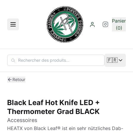
Aller au contenu principal
Panier
Menu
(0)
🇫🇷
Changer de
Retour
Black Leaf Hot Knife LED +
Thermometer Grad BLACK
Accessoires
HEATX von Black Leaf® ist ein sehr nützliches Dab-