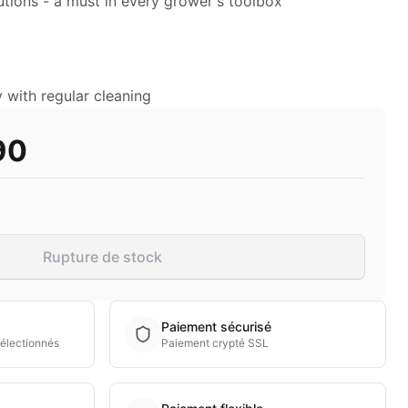
utions - a must in every grower's toolbox
with regular cleaning
90
Rupture de stock
Paiement sécurisé
électionnés
Paiement crypté SSL