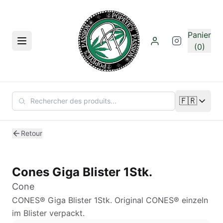
Aller au contenu principal
Panier
Menu
(0)
🇫🇷
Changer de
Retour
Cones Giga Blister 1Stk.
Cone
CONES® Giga Blister 1Stk. Original CONES® einzeln
im Blister verpackt.