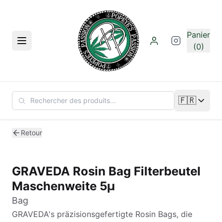
Aller au contenu principal
Panier
Menu
(0)
🇫🇷
Changer de
Retour
GRAVEDA Rosin Bag Filterbeutel
Maschenweite 5µ
Bag
GRAVEDA's präzisionsgefertigte Rosin Bags, die