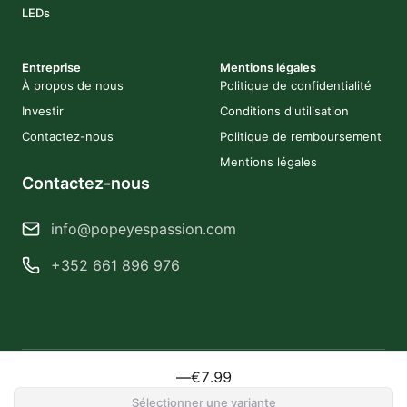
LEDs
Entreprise
Mentions légales
À propos de nous
Politique de confidentialité
Investir
Conditions d'utilisation
Contactez-nous
Politique de remboursement
Mentions légales
Contactez-nous
info@popeyespassion.com
+352 661 896 976
—
€7.99
2026 Popeye's Passion. Tous droits réservés.
Réalisé par Obsidiancorps
Sélectionner une variante