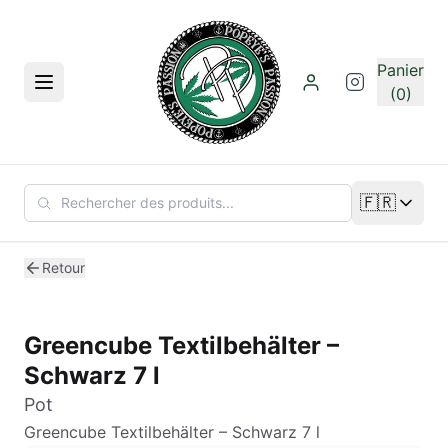
Aller au contenu principal
Panier
Menu
(0)
🇫🇷
Changer de
Retour
Greencube Textilbehälter –
Schwarz 7 l
Pot
Greencube Textilbehälter – Schwarz 7 l