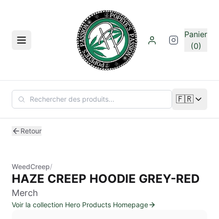
Aller au contenu principal
Panier
Menu
(0)
🇫🇷
Changer de
Retour
WeedCreep
/
HAZE CREEP HOODIE GREY-RED
Merch
Voir la collection Hero Products Homepage