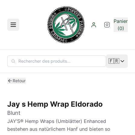
Aller au contenu principal
Panier
Menu
(0)
🇫🇷
Changer de
Retour
Jay s Hemp Wrap Eldorado
Blunt
JAY’S® Hemp Wraps (Umblätter) Enhanced
bestehen aus natürlichem Hanf und bieten so