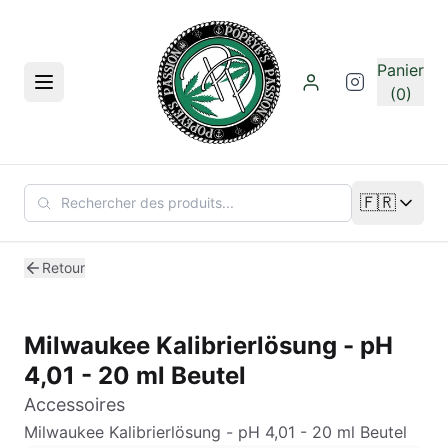
Aller au contenu principal
Panier
Menu
(0)
🇫🇷
Changer de
Retour
Milwaukee Kalibrierlösung - pH
4,01 - 20 ml Beutel
Accessoires
Milwaukee Kalibrierlösung - pH 4,01 - 20 ml Beutel