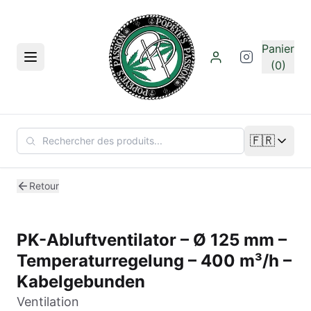
Aller au contenu principal
Panier
Menu
(0)
🇫🇷
Changer de
Retour
PK-Abluftventilator – Ø 125 mm –
Temperaturregelung – 400 m³/h –
Kabelgebunden
Ventilation