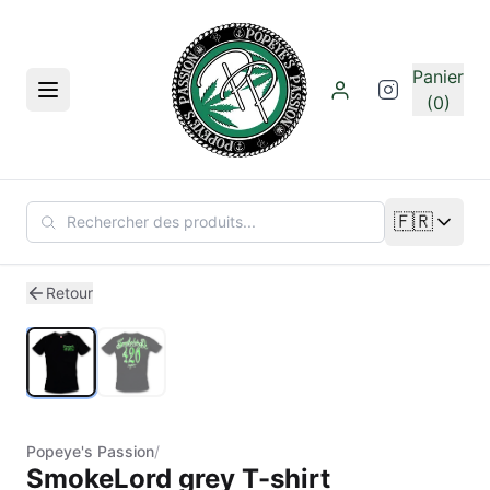
Aller au contenu principal
Panier
Menu
(0)
🇫🇷
Changer de
1
/
2
Retour
Popeye's Passion
/
SmokeLord grey T-shirt