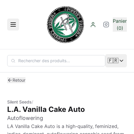
Aller au contenu principal
Panier
Menu
(0)
🇫🇷
Changer de
Retour
Silent Seeds
/
L.A. Vanilla Cake Auto
Autoflowering
LA Vanilla Cake Auto is a high-quality, feminized,