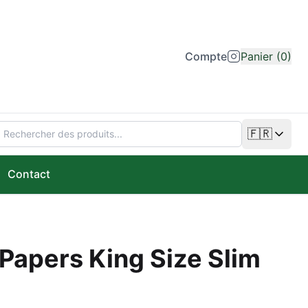
Compte
Panier (0)
🇫🇷
Changer de
Contact
Papers King Size Slim