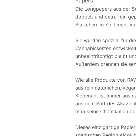
Papers
Die Longpapers aus der Se
doppelt und extra fein gep
Blättchen im Sortiment vo
Sie wurden speziell für d
Cannabissorten entwickel
unbeeinträchtigt bleibt u
Außerdem brennen sie seh
Wie alle Produkte von RA
aus rein natürlichen, veg
Klebenaht ist immer aus na
aus dem Saft des Akazien
man keine Chemikalien ode
Dieses einzigartige Papier
spanischen Region Alcoy h