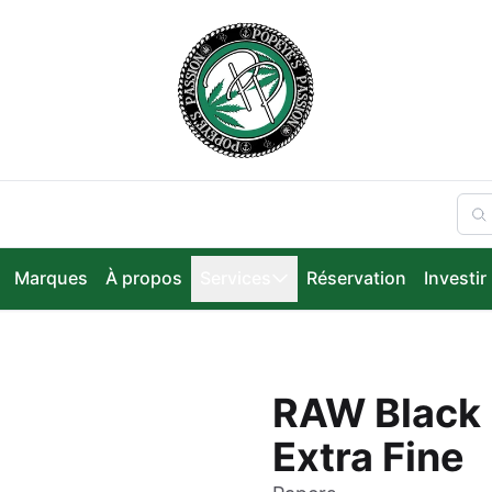
Marques
À propos
Services
Réservation
Investir
RAW Black 
Extra Fine