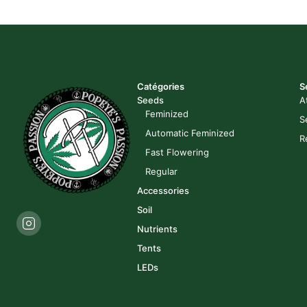
Catégories
S
Seeds
A
Feminized
S
Automatic Feminized
R
Fast Flowering
Regular
Accessories
Soil
Nutrients
Tents
LEDs