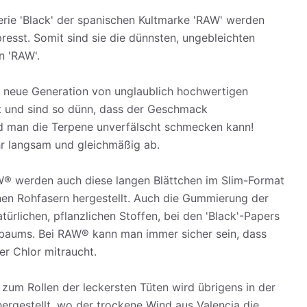
rie 'Black' der spanischen Kultmarke 'RAW' werden
resst. Somit sind sie die dünnsten, ungebleichten
n 'RAW'.
ie neue Generation von unglaublich hochwertigen
t und sind so dünn, dass der Geschmack
nd man die Terpene unverfälscht schmecken kann!
r langsam und gleichmäßig ab.
W® werden auch diese langen Blättchen im Slim-Format
anen Rohfasern hergestellt. Auch die Gummierung der
türlichen, pflanzlichen Stoffen, bei den 'Black'-Papers
baums. Bei RAW® kann man immer sicher sein, dass
r Chlor mitraucht.
 zum Rollen der leckersten Tüten wird übrigens in der
ergestellt, wo der trockene Wind aus Valencia die