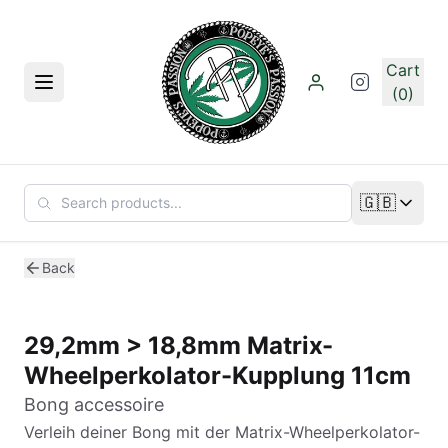
Skip to main content
Cart
Menu
(0)
🇬🇧
Change lan
Back
29,2mm > 18,8mm Matrix-
Wheelperkolator-Kupplung 11cm
Bong accessoire
Verleih deiner Bong mit der Matrix-Wheelperkolator-