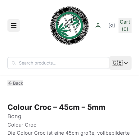
Skip to main content
Cart
Menu
(0)
🇬🇧
Change lan
Back
Colour Croc – 45cm – 5mm
Bong
Colour Croc
Die Colour Croc ist eine 45cm große, vollbebilderte