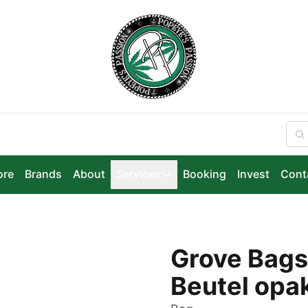
ore
Brands
About
Services
Booking
Invest
Cont
Grove Bags
Beutel opa