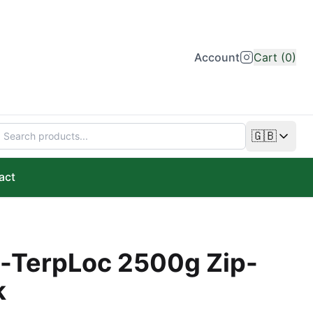
Account
Cart (0)
🇬🇧
Change lan
act
-TerpLoc 2500g Zip-
k