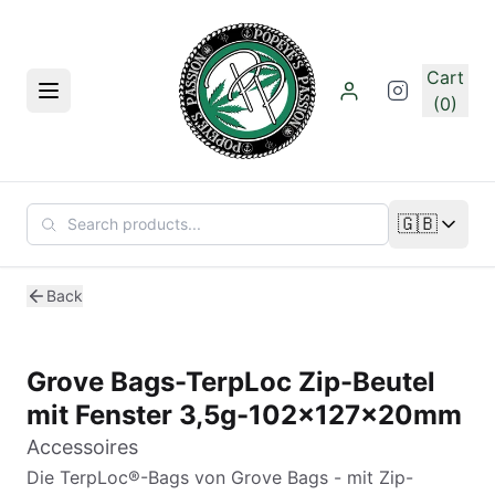
Skip to main content
Cart
Menu
(0)
🇬🇧
Change lan
Back
Grove Bags-TerpLoc Zip-Beutel
mit Fenster 3,5g-102x127x20mm
Accessoires
Die TerpLoc®-Bags von Grove Bags - mit Zip-