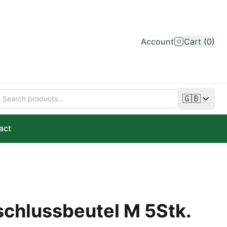
Account
Cart (0)
🇬🇧
Change lan
act
schlussbeutel M 5Stk.