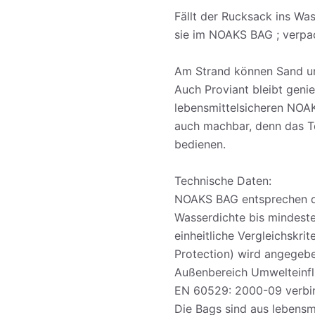
Fällt der Rucksack ins Was
sie im NOAKS BAG ; verpac
Am Strand können Sand un
Auch Proviant bleibt geni
lebensmittelsicheren NOA
auch machbar, denn das To
bedienen.
Technische Daten:
NOAKS BAG entsprechen de
Wasserdichte bis mindest
einheitliche Vergleichskrit
Protection) wird angegebe
Außenbereich Umwelteinflü
EN 60529: 2000-09 verbind
Die Bags sind aus lebens