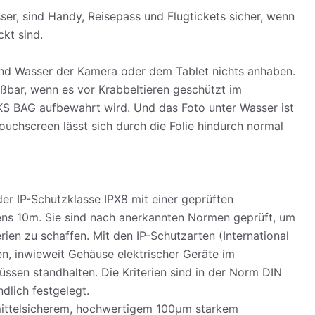
ser, sind Handy, Reisepass und Flugtickets sicher, wenn
kt sind.
d Wasser der Kamera oder dem Tablet nichts anhaben.
eßbar, wenn es vor Krabbeltieren geschützt im
KS BAG aufbewahrt wird. Und das Foto unter Wasser ist
uchscreen lässt sich durch die Folie hindurch normal
r IP-Schutzklasse IPX8 mit einer geprüften
ens 10m. Sie sind nach anerkannten Normen geprüft, um
erien zu schaffen. Mit den IP-Schutzarten (International
n, inwieweit Gehäuse elektrischer Geräte im
ssen standhalten. Die Kriterien sind in der Norm DIN
lich festgelegt.
mittelsicherem, hochwertigem 100µm starkem