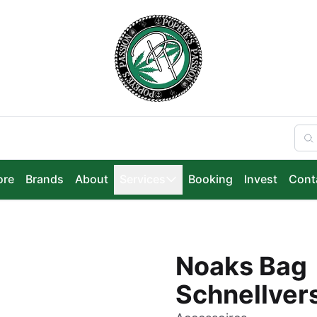
ore
Brands
About
Services
Booking
Invest
Cont
Noaks Bag
Schnellver