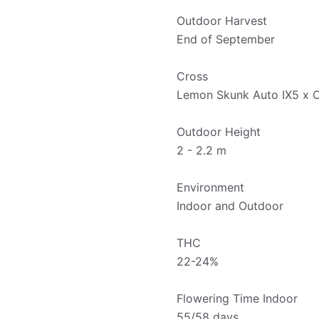
Outdoor Harvest
End of September
Cross
Lemon Skunk Auto IX5 x O
Outdoor Height
2 - 2.2 m
Environment
Indoor and Outdoor
THC
22-24%
Flowering Time Indoor
55/58 days