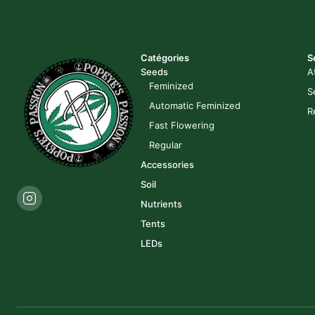
Catégories
S
Seeds
A
Feminized
S
Automatic Feminized
R
Fast Flowering
Regular
Accessories
Soil
Nutrients
Tents
LEDs