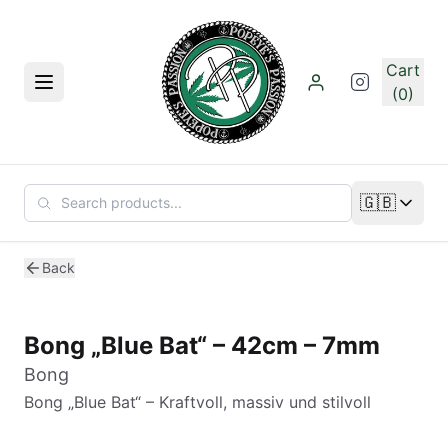
Skip to main content
Cart
Menu
(0)
🇬🇧
Change lan
Back
Bong „Blue Bat“ – 42cm – 7mm
Bong
Bong „Blue Bat“ – Kraftvoll, massiv und stilvoll