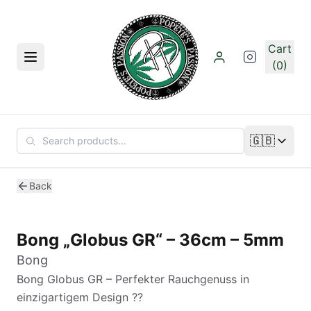
Skip to main content
Cart
Menu
(0)
🇬🇧
Change lan
Back
Bong „Globus GR“ – 36cm – 5mm
Bong
Bong Globus GR – Perfekter Rauchgenuss in
einzigartigem Design ??