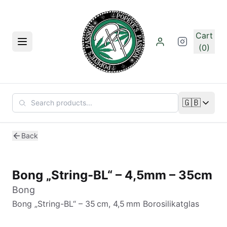
Skip to main content
Cart
Menu
(0)
🇬🇧
Change lan
Back
Bong „String-BL“ – 4,5mm – 35cm
Bong
Bong „String-BL“ – 35 cm, 4,5 mm Borosilikatglas