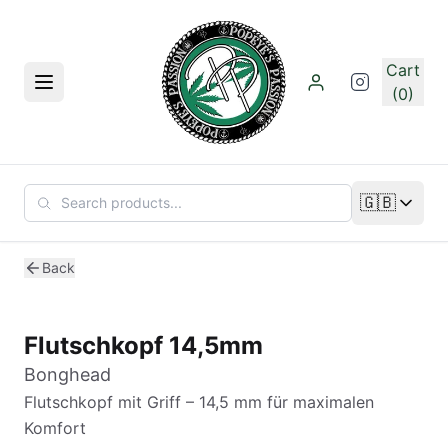
Skip to main content
Cart
Menu
(0)
🇬🇧
Change lan
Back
Flutschkopf 14,5mm
Bonghead
Flutschkopf mit Griff – 14,5 mm für maximalen
Komfort