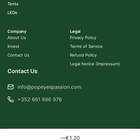
Tents
LEDs
Company
Legal
About Us
Privacy Policy
Invest
Terms of Service
Contact Us
Refund Policy
Legal Notice (Impressum)
Contact Us
info@popeyespassion.com
+352 661 896 976
—
€1.20
2025 Popeye's Passion. All rights reserved.