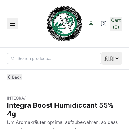
Skip to main content
Cart
Menu
(0)
🇬🇧
Change lan
Back
INTEGRA
/
Integra Boost Humidiccant 55%
4g
Um Aromakräuter optimal aufzubewahren, so dass