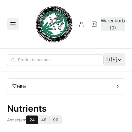
Zum Hauptinhalt springen
Warenkorb
Menü
(0)
🇩🇪
Sprache än
Filter
Nutrients
Anzeigen:
24
48
96