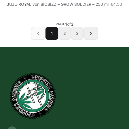
JUJU ROYAL von BIOBIZZ – GROW SOLDIER – 250 ml
€4.50
1
of
3
PAGE
1
2
3