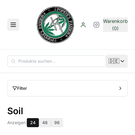
Zum Hauptinhalt springen
Warenkorb
Menü
(0)
🇩🇪
Sprache än
Filter
Soil
Anzeigen:
24
48
96