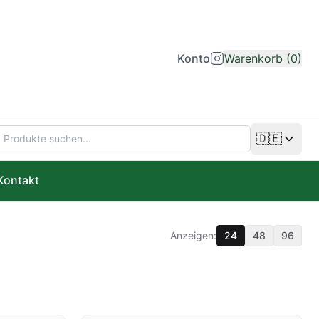
Konto
Warenkorb (0)
🇩🇪
Sprache än
Kontakt
Anzeigen:
24
48
96