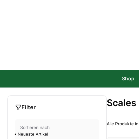
Zum Hauptinhalt springen
Shop
Scales
Filter
Alle Produkte i
Sortieren nach
Neueste Artikel