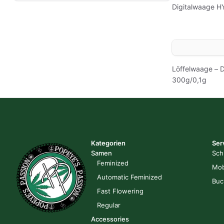
Digitalwaage H
Löffelwaage – D
300g/0,1g
Kategorien
Ser
Samen
Sch
Feminized
Mob
Automatic Feminized
Buc
Fast Flowering
Regular
Accessories