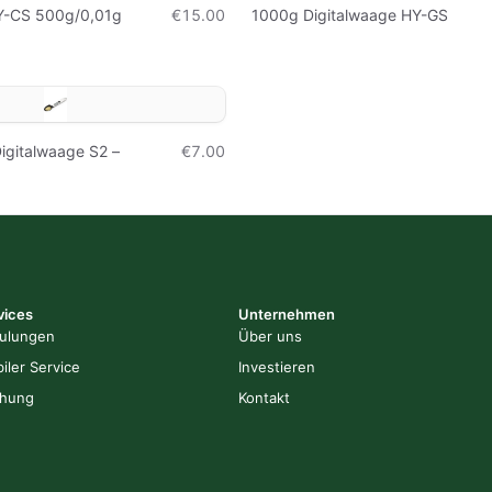
Y-CS 500g/0,01g
€15.00
1000g Digitalwaage HY-GS
igitalwaage S2 –
€7.00
vices
Unternehmen
ulungen
Über uns
iler Service
Investieren
hung
Kontakt