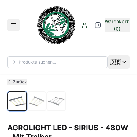
Zum Hauptinhalt springen
Warenkorb
Menü
(0)
🇩🇪
Sprache än
1
/
3
Zurück
AGROLIGHT LED - SIRIUS - 480W
- Mit Treiber