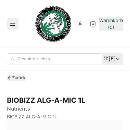
Zum Hauptinhalt springen
Warenkorb
Menü
(0)
🇩🇪
Sprache än
Zurück
BIOBIZZ ALG-A-MIC 1L
Nutrients
BIOBIZZ ALG-A-MIC 1L