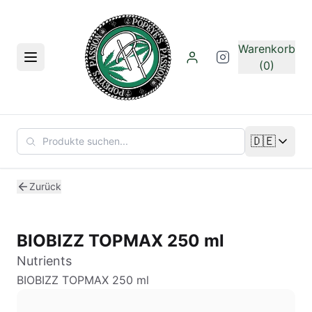
Zum Hauptinhalt springen
Warenkorb
Menü
(0)
🇩🇪
Sprache än
Zurück
BIOBIZZ TOPMAX 250 ml
Nutrients
BIOBIZZ TOPMAX 250 ml