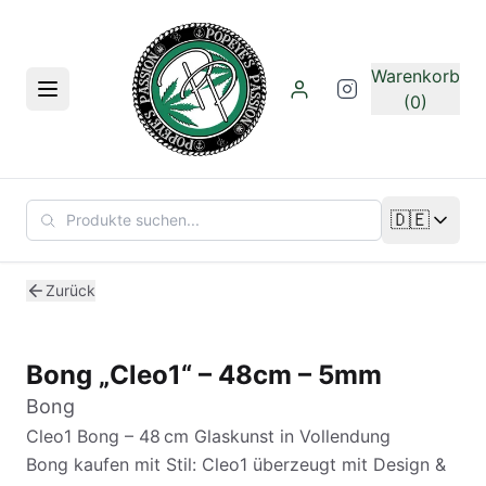
Zum Hauptinhalt springen
Warenkorb
Menü
(0)
🇩🇪
Sprache än
Zurück
Bong „Cleo1“ – 48cm – 5mm
Bong
Cleo1 Bong – 48 cm Glaskunst in Vollendung
Bong kaufen mit Stil: Cleo1 überzeugt mit Design &