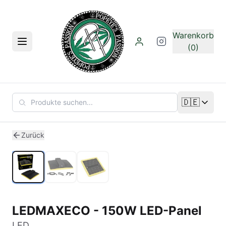
Zum Hauptinhalt springen
Warenkorb
Menü
(0)
🇩🇪
Sprache än
1
/
3
Zurück
LEDMAXECO - 150W LED-Panel
LED