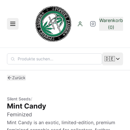
Zum Hauptinhalt springen
Warenkorb
Menü
(0)
🇩🇪
Sprache än
Zurück
Silent Seeds
/
Mint Candy
Feminized
Mint Candy is an exotic, limited-edition, premium