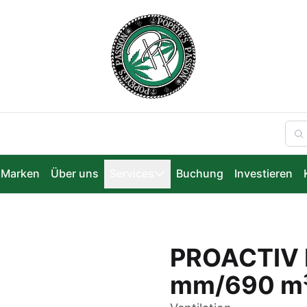
Marken
Über uns
Services
Buchung
Investieren
PROACTIV K
mm/690 m