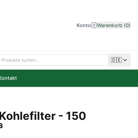
Konto
Warenkorb (0)
🇩🇪
Sprache än
Kontakt
ohlefilter - 150
³