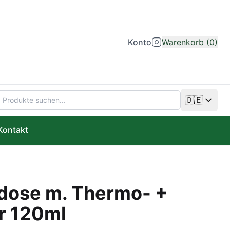
Konto
Warenkorb (0)
🇩🇪
Sprache än
Kontakt
sdose m. Thermo- +
r 120ml