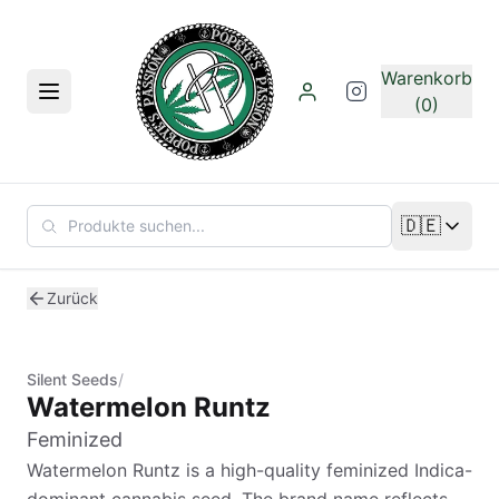
Zum Hauptinhalt springen
Warenkorb
Menü
(0)
🇩🇪
Sprache än
Zurück
Silent Seeds
/
Watermelon Runtz
Feminized
Watermelon Runtz is a high-quality feminized Indica-