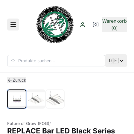
Zum Hauptinhalt springen
Warenkorb
Menü
(0)
🇩🇪
Sprache än
1
/
3
Zurück
Future of Grow (FOG)
/
REPLACE Bar LED Black Series