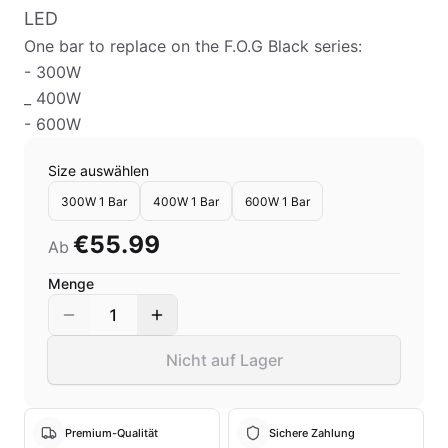
LED
One bar to replace on the F.O.G Black series:
- 300W
_ 400W
- 600W
Size auswählen
300W 1 Bar
400W 1 Bar
600W 1 Bar
€55.99
Ab
Menge
1
Nicht auf Lager
Premium-Qualität
Sichere Zahlung